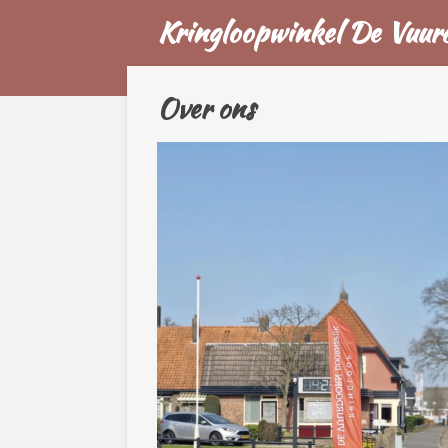
Kringloopwinkel De Vuur
Ga
direct
naar
de
Over ons
hoofdinhoud