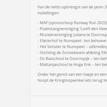
Van de netto opbrengst van de jaren 
instellingen:
- MAF (sponsorloop Runway Run 2023)
- Psalmzangvereniging ‘Looft den Heer
- Muziekvereniging Juliana te Doornsp
- Eliëzerhof te Nunspeet- ten behoev
- Het Venster te Nunspeet – uitbreidin
- Stichting de Zonnebloem afdeling El
- Ds Baxschool te Doornspijk – ten be
- Mattanjaschool te Hoge Enk – ten be
Onder het genot van een hapje en een 
hoopt de Kringloopwinkel iets terug t